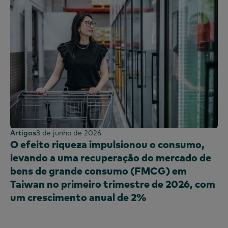
Bolívia
Análise comportamental
Francês
América do Norte
Painel de Moda
Brasil
Eficácia do marketing
Coreano
Painel OOH
América Central
Inquérito PanelVoice
Português
Painel de Combustível
Chile
Segmentação
espanhol
Painel de compras
Colômbia
Sindicado
República Dominicana
Tecnologia e entretenimento
Equador
Painel de utilização
Egito
Etiópia
Artigos
3 de junho de 2026
França
O efeito riqueza impulsionou o consumo,
levando a uma recuperação do mercado de
Gana
bens de grande consumo (FMCG) em
Global
Taiwan no primeiro trimestre de 2026, com
Índia
um crescimento anual de 2%
Indonésia
Irlanda