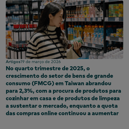
Quénia
Coreia
China continental (CN)
China continental (EN)
Malásia
México
Marrocos
Artigos
19 de março de 2026
Nigéria
No quarto trimestre de 2025, o
Peru
crescimento do setor de bens de grande
Filipinas
consumo (FMCG) em Taiwan abrandou
Portugal
para 2,3%, com a procura de produtos para
cozinhar em casa e de produtos de limpeza
Arábia Saudita
a sustentar o mercado, enquanto a quota
Escócia
das compras online continuou a aumentar
África do Sul
Espanha