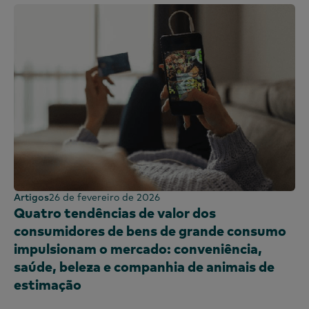
Sri Lanka
Taiwan
Tailândia
Uganda
Reino Unido e Irlanda
Emirados Árabes Unidos
Reino Unido
Estados Unidos
Vietname
Artigos
26 de fevereiro de 2026
Quatro tendências de valor dos
consumidores de bens de grande consumo
impulsionam o mercado: conveniência,
saúde, beleza e companhia de animais de
estimação