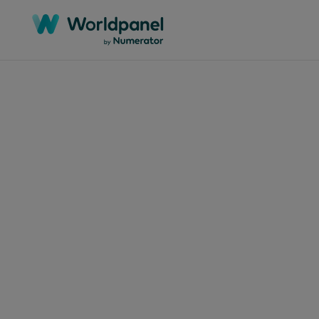
Categorias
Regiões
Mercados
Documentos técnicos
África
Argélia
Webinars
Ásia-Pacífico
Argentina
Estudos de caso
Europa
Austrália
Relatórios
Global
Bangladesh