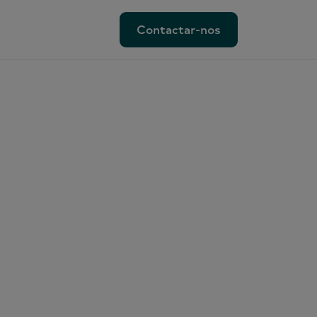
Contactar-nos
Contactar-nos
ionadas
al
rketing
lVoice