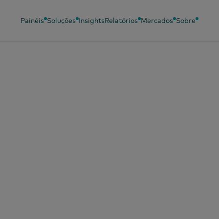
Painéis
Soluções
Insights
Relatórios
Mercados
Sobre
Idiomas
Painéis relacionados
Soluções relac
Chinês (simplificado)
Painel para bebés
Análise
comportament
Chinês (tradicional)
Painel de Beleza
Eficácia do ma
Português
Painel de Moda
Inquérito Pane
Francês
Painel OOH