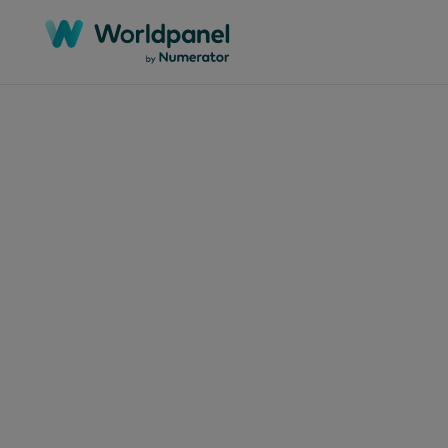
Categorias
Regiões
Mercados
Documentos técnicos
África
Argélia
Webinars
Ásia-Pacífico
Argentina
Estudos de caso
Europa
Austrália
Relatórios
Global
Bangladesh