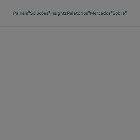
Painéis
Soluções
Insights
Relatórios
Mercados
Sobre
Idiomas
Painéis relacionados
Soluções relac
Chinês (simplificado)
Painel para bebés
Análise
comportament
Chinês (tradicional)
Painel de Beleza
Eficácia do ma
Português
Painel de Moda
Inquérito Pane
Francês
Painel OOH