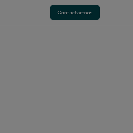
Contactar-nos
Contactar-nos
ionadas
al
rketing
lVoice