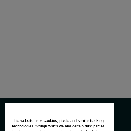
Quénia
Coreia
China continent
(CN)
China continent
(EN)
Artigos
19 de agosto de 2025
Contração do mercado de streaming de
Malásia
vídeo nos EUA no segundo trimestre de
México
2025
Marrocos
Nigéria
Peru
Filipinas
Portugal
Arábia Saudita
This website uses cookies, pixels and similar tracking
technologies through which we and certain third parties
Painéis e soluções
Escócia