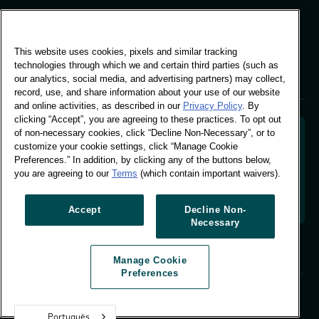
Escritório Global
Vivo Building, 30
This website uses cookies, pixels and similar tracking
Stamford St, London
technologies through which we and certain third parties (such as
London SE1 9LQ
our analytics, social media, and advertising partners) may collect,
T +44 (0)207 076 9000
record, use, and share information about your use of our website
and online activities, as described in our
Privacy Policy
. By
clicking “Accept”, you are agreeing to these practices. To opt out
of non-necessary cookies, click “Decline Non-Necessary”, or to
customize your cookie settings, click “Manage Cookie
Preferences.” In addition, by clicking any of the buttons below,
Descodificar o comportamento dos compradores
you are agreeing to our
Terms
(which contain important waivers).
para moldar o futuro da sua marca. Transformar
dados comportamentais em informações acionáveis
para impulsionar o crescimento com base em dados.
Accept
Decline Non-
Necessary
Gerir preferências de cookies
Manage Cookie
© Worldpanel 2026
Preferences
Site por T-F
Português