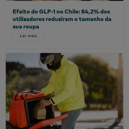
Filipinas
Portugal
Efeito do GLP-1 no Chile: 84,2% dos
Arábia Saudita
utilizadores reduziram o tamanho da
sua roupa
Escócia
África do Sul
Ler mais
Ler mais
Espanha
Sri Lanka
Taiwan
Tailândia
Uganda
Reino Unido e Irlanda
Emirados Árabes Unidos
Reino Unido
Estados Unidos
Vietname