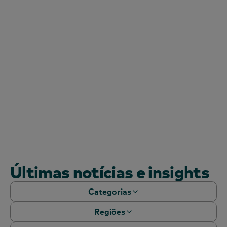
Este conjunto de dados robusto permite às
marcas avaliar o seu desempenho, aumentar a
penetração no mercado e descobrir
oportunidades nos panoramas do retalho
moderno e tradicional.
Saiba mais
Saiba mais
Últimas notícias e insights
Categorias
Regiões
Documentos técnicos