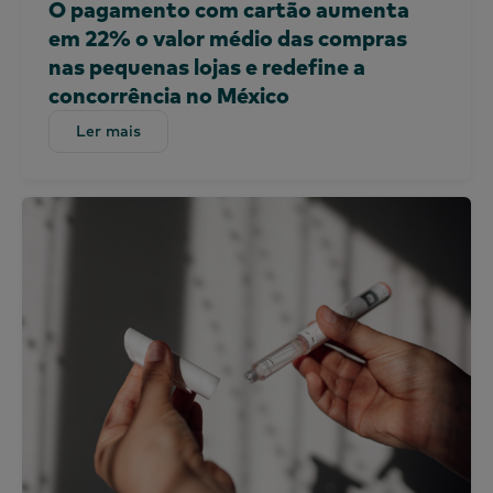
O pagamento com cartão aumenta
Gana
em 22% o valor médio das compras
nas pequenas lojas e redefine a
Global
concorrência no México
Índia
Indonésia
Ler mais
Ler mais
Irlanda
Quénia
Coreia
China continental (CN)
China continental (EN)
Malásia
México
Marrocos
Nigéria
Peru