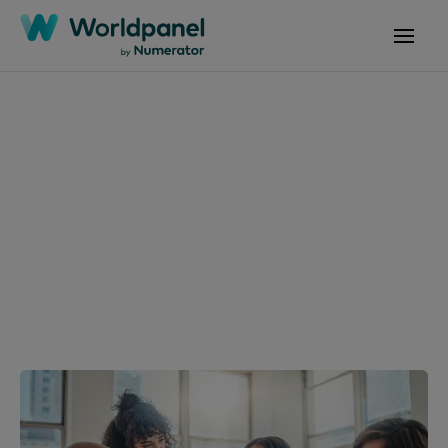
Interpretar o comportamento dos consumidores
com
Worldpanel da
Numerator
América Latina
Contactar-nos
Contactar-nos