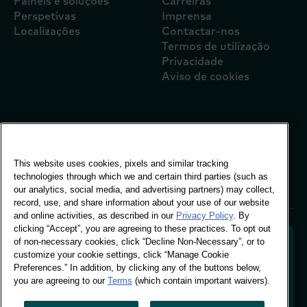
Painéis e soluções
Carreiras
Perspetivas
Imprensa
Localizações
Contactar-nos
Termos de utilização
Privacidade
Aviso de cookies
Escritório Global
Vivo Building, 30
This website uses cookies, pixels and similar tracking
Stamford St, London
technologies through which we and certain third parties (such as
London SE1 9LQ
our analytics, social media, and advertising partners) may collect,
T +44 (0)207 076 9000
record, use, and share information about your use of our website
and online activities, as described in our
Privacy Policy
. By
clicking “Accept”, you are agreeing to these practices. To opt out
of non-necessary cookies, click “Decline Non-Necessary”, or to
customize your cookie settings, click “Manage Cookie
Preferences.” In addition, by clicking any of the buttons below,
Descodificar o comportamento dos compradores
you are agreeing to our
Terms
(which contain important waivers).
para moldar o futuro da sua marca. Transformar
dados comportamentais em informações acionáveis