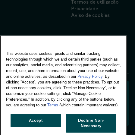
Termos de utilização
Privacidade
Aviso de cookies
Escritório Global
Vivo Building, 30
This website uses cookies, pixels and similar tracking
Stamford St, London
technologies through which we and certain third parties (such as
London SE1 9LQ
our analytics, social media, and advertising partners) may collect,
T +44 (0)207 076 9000
record, use, and share information about your use of our website
and online activities, as described in our
Privacy Policy
. By
clicking “Accept”, you are agreeing to these practices. To opt out
of non-necessary cookies, click “Decline Non-Necessary”, or to
customize your cookie settings, click “Manage Cookie
Preferences.” In addition, by clicking any of the buttons below,
Descodificar o comportamento dos compradores
you are agreeing to our
Terms
(which contain important waivers).
para moldar o futuro da sua marca. Transformar
dados comportamentais em informações acionáveis
para impulsionar o crescimento com base em dados.
Accept
Decline Non-
Necessary
Gerir preferências de cookies