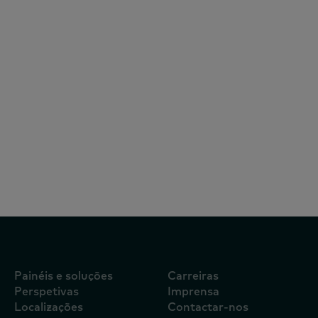
26 de março de 2025
O aumento das idas às compras é sinal de
uma revitalização do mercado de bens de
grande consumo no Quénia
Painéis e soluções
Carreiras
Perspetivas
Imprensa
Localizações
Contactar-nos