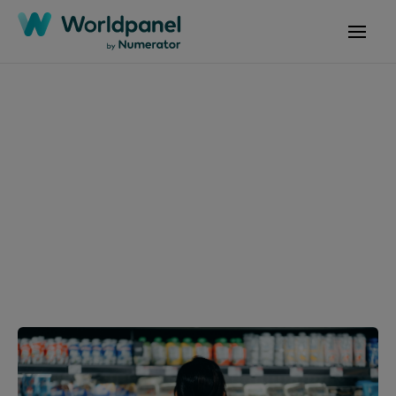
Worldpanel da
Numerator
Ásia-Pacífico
Contactar-nos
Contactar-nos