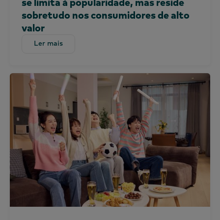
se limita à popularidade, mas reside
Global
sobretudo nos consumidores de alto
valor
Índia
Indonésia
Ler mais
Ler mais
Irlanda
Quénia
Coreia
China continental (CN)
China continental (EN)
Malásia
México
Marrocos
Nigéria
Peru
Filipinas
Portugal