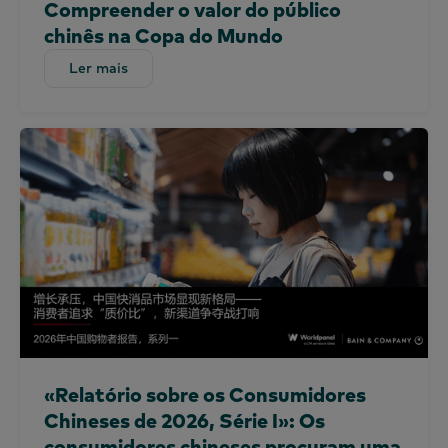
Compreender o valor do público
Arábia Saudita
chinês na Copa do Mundo
Escócia
Ler mais
Ler mais
África do Sul
Espanha
Sri Lanka
Taiwan
Tailândia
Uganda
Reino Unido e Irlanda
Emirados Árabes Unidos
Reino Unido
Estados Unidos
Vietname
«Relatório sobre os Consumidores
Chineses de 2026, Série I»: Os
consumidores chineses procuram uma