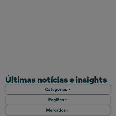
categorias e canais para o ajudar a perceber o
que está a impulsionar o crescimento, onde a
lealdade muda e quais os momentos mais
importantes.
Saiba mais
Saiba mais
Últimas notícias e insights
Categorias
Regiões
Documentos técnicos
Webinars
Mercados
África