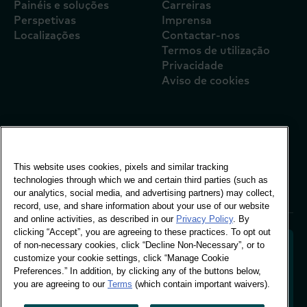
Painéis e soluções
Carreiras
Perspetivas
Imprensa
Localizações
Contactar-nos
Termos de utilização
Privacidade
Aviso de cookies
Escritório Global
Vivo Building, 30
This website uses cookies, pixels and similar tracking
Stamford St, London
technologies through which we and certain third parties (such as
London SE1 9LQ
our analytics, social media, and advertising partners) may collect,
T +44 (0)207 076 9000
record, use, and share information about your use of our website
and online activities, as described in our
Privacy Policy
. By
clicking “Accept”, you are agreeing to these practices. To opt out
of non-necessary cookies, click “Decline Non-Necessary”, or to
customize your cookie settings, click “Manage Cookie
Preferences.” In addition, by clicking any of the buttons below,
Descodificar o comportamento dos compradores
you are agreeing to our
Terms
(which contain important waivers).
para moldar o futuro da sua marca. Transformar
dados comportamentais em informações acionáveis