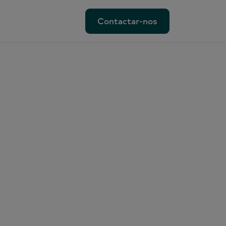
Contactar-nos
Contactar-nos
ionadas
al
rketing
lVoice