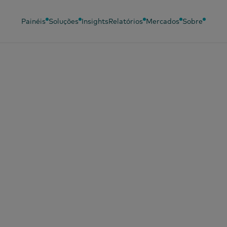
Painéis
Soluções
Insights
Relatórios
Mercados
Sobre
Idiomas
Painéis relacionados
Soluções relac
Chinês (simplificado)
Painel para bebés
Análise
comportament
Chinês (tradicional)
Painel de Beleza
Eficácia do ma
Português
Painel de Moda
Inquérito Pane
Francês
Painel OOH