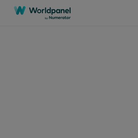
Categorias
Regiões
Mercados
Documentos técnicos
África
Argélia
Webinars
Ásia-Pacífico
Argentina
Estudos de caso
Europa
Austrália
Relatórios
Global
Bangladesh