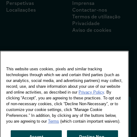
Perspetivas
Imprensa
Localizações
Contactar-nos
Termos de utilização
Privacidade
Aviso de cookies
Escritório Global
Vivo Building, 30
This website uses cookies, pixels and similar tracking
Stamford St, London
technologies through which we and certain third parties (such as
London SE1 9LQ
our analytics, social media, and advertising partners) may collect,
T +44 (0)207 076 9000
record, use, and share information about your use of our website
and online activities, as described in our
Privacy Policy
. By
clicking “Accept”, you are agreeing to these practices. To opt out
of non-necessary cookies, click “Decline Non-Necessary”, or to
customize your cookie settings, click “Manage Cookie
Preferences.” In addition, by clicking any of the buttons below,
Descodificar o comportamento dos compradores
you are agreeing to our
Terms
(which contain important waivers).
para moldar o futuro da sua marca. Transformar
dados comportamentais em informações acionáveis
para impulsionar o crescimento com base em dados.
Accept
Decline Non-