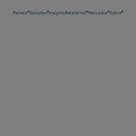
Painéis
Soluções
Insights
Relatórios
Mercados
Sobre
Idiomas
Painéis relacionados
Soluções relac
Chinês (simplificado)
Painel para bebés
Análise
comportament
Chinês (tradicional)
Painel de Beleza
Eficácia do ma
Português
Painel de Moda
Inquérito Pane
Francês
Painel OOH