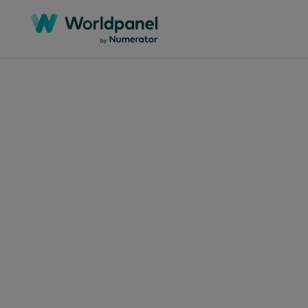
Categorias
Regiões
Mercados
Documentos técnicos
África
Argélia
Webinars
Ásia-Pacífico
Argentina
Estudos de caso
Europa
Austrália
Relatórios
Global
Bangladesh