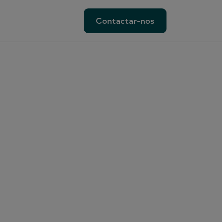
Contactar-nos
Contactar-nos
ionadas
al
rketing
lVoice