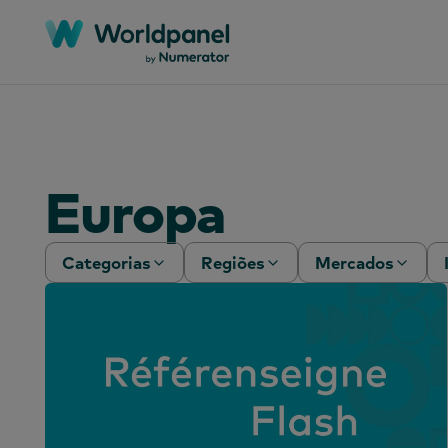
Europa
Categorias
Regiões
Mercados
Documentos técnicos
África
Argélia
Webinars
Ásia-Pacífico
Argentina
Estudos de caso
Europa
Austrália
Relatórios
Global
Bangladesh
Artigos
América Latina
Bolívia