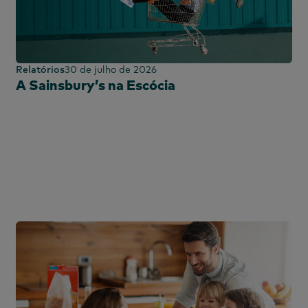
Português
Painel de compras
l
espanhol
Sindicado
Tecnologia e
Relatórios
30 de julho de 2026
entretenimento
A Sainsbury’s na Escócia
Painel de utilização
nicana