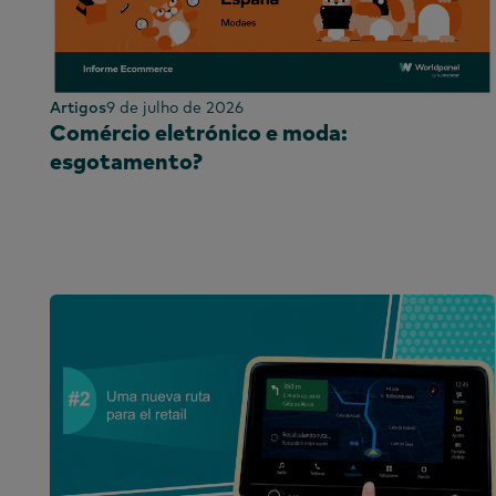
África do Sul
Espanha
Sri Lanka
Taiwan
Artigos
9 de julho de 2026
Comércio eletrónico e moda:
Tailândia
esgotamento?
Uganda
Reino Unido e Ir
Emirados Árabe
Unidos
Reino Unido
Estados Unidos
Vietname