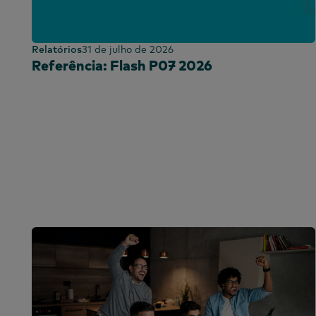
Médio Oriente
Brasil
América do Norte
América Centra
Relatórios
31 de julho de 2026
Chile
Referência: Flash P07 2026
Colômbia
República Domi
Equador
Egito
Etiópia
França
Gana
Global
Índia
Indonésia
Irlanda