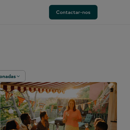
Contactar-nos
Contactar-nos
ionadas
al
rketing
lVoice