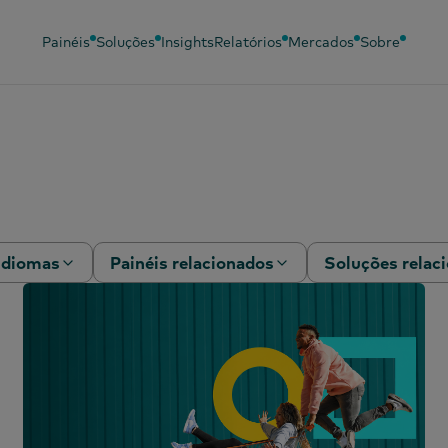
Painéis
Soluções
Insights
Relatórios
Mercados
Sobre
Idiomas
Painéis relacionados
Soluções relac
Chinês (simplificado)
Painel para bebés
Análise
comportament
Chinês (tradicional)
Painel de Beleza
Eficácia do ma
Português
Painel de Moda
Inquérito Pane
Francês
Painel OOH
Segmentação
Coreano
Painel de Combustível