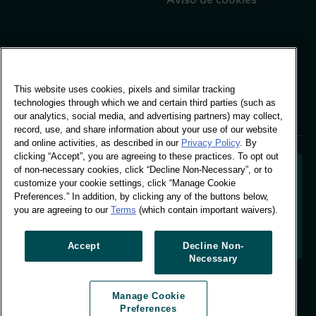
Escritório Global
Vivo Building, 30
This website uses cookies, pixels and similar tracking
Stamford St, London
technologies through which we and certain third parties (such as
London SE1 9LQ
our analytics, social media, and advertising partners) may collect,
T +44 (0)207 076 9000
record, use, and share information about your use of our website
and online activities, as described in our
Privacy Policy
. By
clicking “Accept”, you are agreeing to these practices. To opt out
of non-necessary cookies, click “Decline Non-Necessary”, or to
customize your cookie settings, click “Manage Cookie
Preferences.” In addition, by clicking any of the buttons below,
Descodificar o comportamento dos compradores
you are agreeing to our
Terms
(which contain important waivers).
para moldar o futuro da sua marca. Transformar
dados comportamentais em informações acionáveis
para impulsionar o crescimento com base em dados.
Accept
Decline Non-
Necessary
Gerir preferências de cookies
Manage Cookie
© Worldpanel 2026
Preferences
Site por T-F