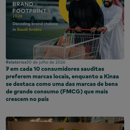
Quénia
Coreia
China continental (CN)
China continental (EN)
Malásia
México
Marrocos
Relatórios
30 de julho de 2026
Nigéria
7 em cada 10 consumidores sauditas
Peru
preferem marcas locais, enquanto a Kinza
Filipinas
se destaca como uma das marcas de bens
Portugal
de grande consumo (FMCG) que mais
crescem no país
Arábia Saudita
Escócia
África do Sul
Espanha