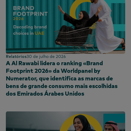
Bolívia
Análise comportamental
Francês
América do Norte
Painel de Moda
Brasil
Eficácia do marketing
Coreano
Painel OOH
América Central
Inquérito PanelVoice
Português
Painel de Combustível
Chile
Segmentação
espanhol
Painel de compras
Colômbia
Sindicado
República Dominicana
Tecnologia e entretenimento
Equador
Relatórios
30 de julho de 2026
Painel de utilização
A Al Rawabi lidera o ranking «Brand
Egito
Footprint 2026» da Worldpanel by
Etiópia
Numerator, que identifica as marcas de
França
bens de grande consumo mais escolhidas
Gana
dos Emirados Árabes Unidos
Global
Índia
Indonésia
Irlanda