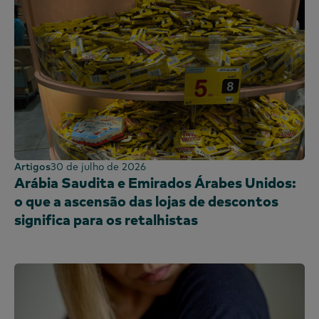
Sri Lanka
Taiwan
Tailândia
Uganda
Reino Unido e Irlanda
Emirados Árabes Unidos
Reino Unido
Estados Unidos
Artigos
30 de julho de 2026
Vietname
Arábia Saudita e Emirados Árabes Unidos:
o que a ascensão das lojas de descontos
significa para os retalhistas