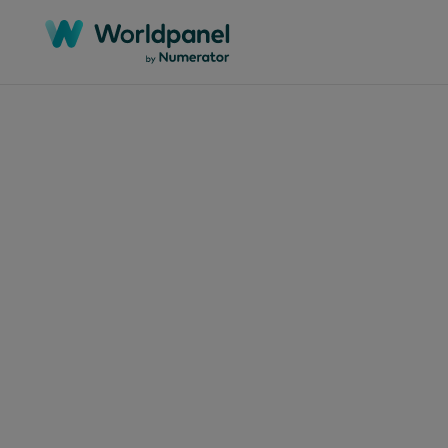
Artigos
12 de m
Que
arg
hoje
num