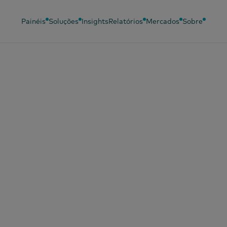
Painéis
Soluções
Insights
Relatórios
Mercados
Sobre
aio de 2026
 bebidas os
entinos consome
: café, mate e chá
a categoria em