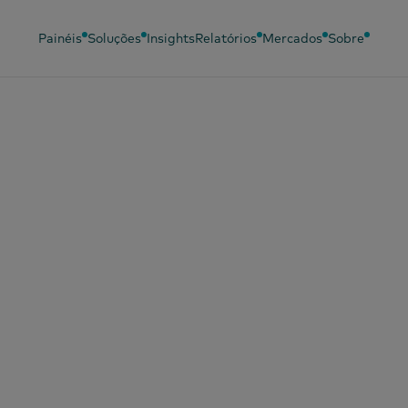
Painéis
Soluções
Insights
Relatórios
Mercados
Sobre
bril de 2026
canais não precis
se concentrar em
air mais comprado
 contrário, preci