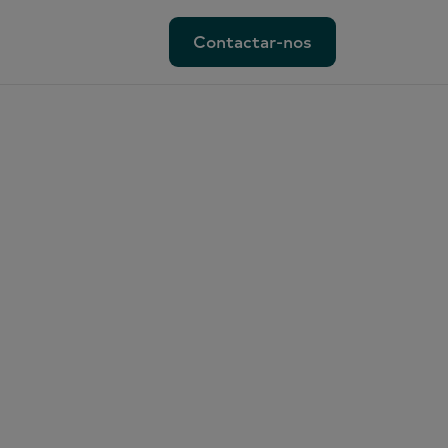
Contactar-nos
Contactar-nos
am
res;
sam