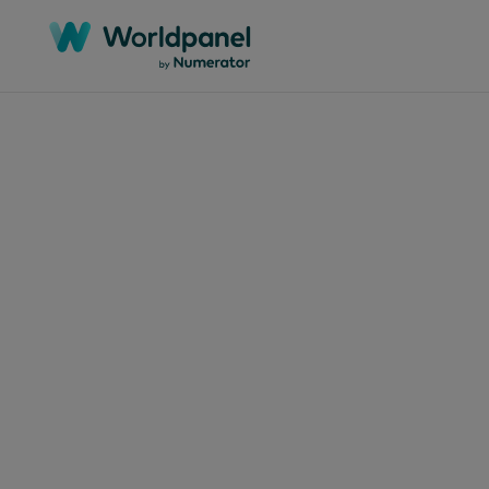
Artigos
28 de a
Os 
de 
atr
pelo